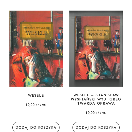
WESELE – STANISŁAW
WESELE
WYSPIAŃSKI WYD. GREG
TWARDA OPRAWA
19,00
zł
z VAT
19,00
zł
z VAT
DODAJ DO KOSZYKA
DODAJ DO KOSZYKA