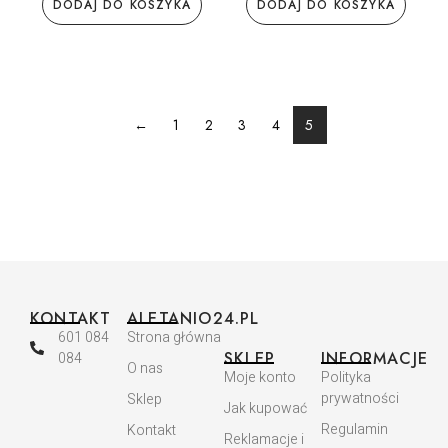
DODAJ DO KOSZYKA
DODAJ DO KOSZYKA
←
1
2
3
4
5
KONTAKT
ALETANIO24.PL
601 084
Strona główna
SKLEP
INFORMACJE
084
O nas
Moje konto
Polityka
prywatności
Sklep
Jak kupować
Regulamin
Kontakt
Reklamacje i