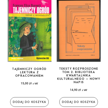
TEKSTY ROZPROSZONE
TAJEMNICZY OGRÓD
TOM 2. BIBLIOTEKA
LEKTURA Z
KWARTALNIKA
OPRACOWANIEM
KULTURALNEGO – NOWY
NAPIS
15,00
zł
z VAT
14,90
zł
z VAT
DODAJ DO KOSZYKA
DODAJ DO KOSZYKA