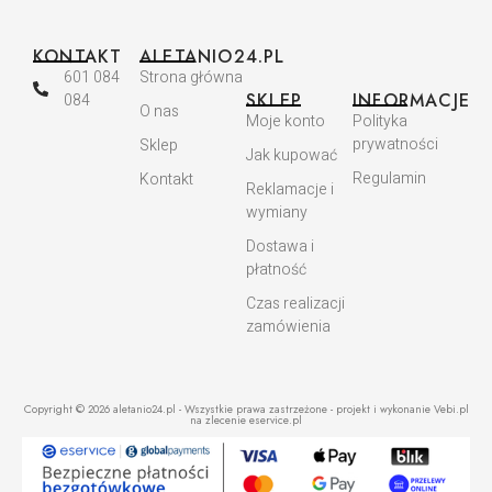
KONTAKT
ALETANIO24.PL
601 084
Strona główna
SKLEP
INFORMACJE
084
O nas
Moje konto
Polityka
prywatności
Sklep
Jak kupować
Regulamin
Kontakt
Reklamacje i
wymiany
Dostawa i
płatność
Czas realizacji
zamówienia
Copyright © 2026 aletanio24.pl - Wszystkie prawa zastrzeżone - projekt i wykonanie Vebi.pl
na zlecenie eservice.pl